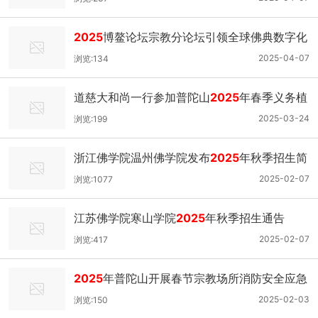
2025
博鳌论坛宗教分论坛引领全球佛典数字化
热潮
2025-04-07
浏览:134
道慈大和尚一行参加普陀山
2025
年春季义务植
树活动
2025-03-24
浏览:199
浙江佛学院温州佛学院发布
2025
年秋季招生简
章
2025-02-07
浏览:1077
江苏佛学院寒山学院
2025
年秋季招生通告
2025-02-07
浏览:417
2025
年普陀山开展春节宗教场所消防安全应急
演练
2025-02-03
浏览:150