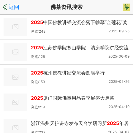
返回
佛茶资讯搜索
2025
中国佛教讲经交流会落下帷幕“金莲花”奖
各绽其华
2025-09-25
浏览:248
2025
江苏佛学院寒山学院、清凉学院讲经交流
会在重元寺举行
2025-06-09
浏览:126
2025
杭州佛教讲经交流会圆满举行
2025-05-26
浏览:153
2025
厦门国际佛事用品春季展盛大启幕
2025-04-19
浏览:219
浙江温州天护讲寺发布天台学研习所
2025
年居
士班招生简章
2025-04-07
浏览:237