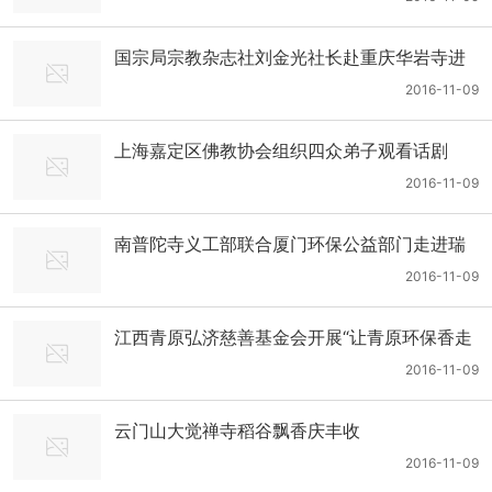
国宗局宗教杂志社刘金光社长赴重庆华岩寺进
行网络发展调研
2016-11-09
上海嘉定区佛教协会组织四众弟子观看话剧
《聆听弘一》
2016-11-09
南普陀寺义工部联合厦门环保公益部门走进瑞
景社区举办“善心善行，美丽家园”讲座
2016-11-09
江西青原弘济慈善基金会开展“让青原环保香走
进千寺万户”活动
2016-11-09
云门山大觉禅寺稻谷飘香庆丰收
2016-11-09