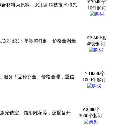
￥
70.00
/件
混合材料为原料，采用高科技技术和先
10件起订
￥
22.00
/套
发、现货2.批发：单款整件起，价格全网最
48套起订
￥
10.00
/个
工服务！品种齐全，价格合理，重信
1000个起订
￥
2.00
/个
，激光镂空、镭射雕花等，还配备开
3000个起订