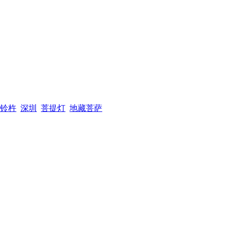
铃杵
深圳
菩提灯
地藏菩萨