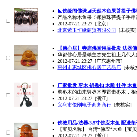
◣佛缘阁佛珠◢天然
木鱼
果菩提子佛
产品名称
木鱼
果15颗佛珠菩提子手串
2012-07-21 23:27
[北京]
北京紫玉恒缘商贸有限公司
[未核实]
【佛心居】寺庙佛堂用品批发 法器
华都佛心居是赖主杰先生祖上几代人
2012-07-21 23:27
[广东惠州市]
惠州市惠城区佛心居工艺品店
[未核
厂家批发 枣木 钥匙扣 木雕 挂件
木鱼
劈枣木的由来劈枣木即雷击枣木，相
2012-07-21 23:27
[浙江]
义乌市俊刚电子商务商行
[未核实]
佛教用品/法器/3.5寸佛应
木鱼
配送垫
【宝贝名称】 台湾*佛应*
木鱼
【宝贝
2012-07-21 23:27
[浙江]