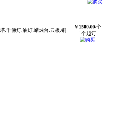
￥
1500.00
/个
千佛灯.油灯.蜡烛台.云板.铜
1个起订