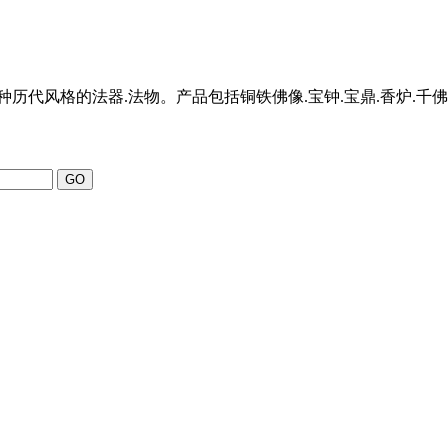
代风格的法器.法物。产品包括铜铁佛像.宝钟.宝鼎.香炉.千佛塔.