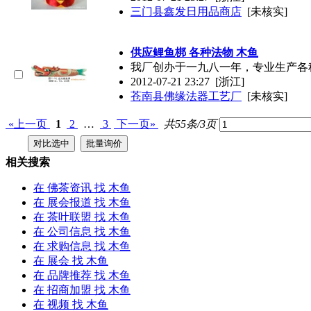
三门县鑫发日用品商店
[未核实]
供应鲤鱼梆 各种法物
木鱼
我厂创办于一九八一年，专业生产各种历
2012-07-21 23:27
[浙江]
苍南县佛缘法器工艺厂
[未核实]
«上一页
1
2
…
3
下一页»
共55条/3页
相关搜索
在
佛茶资讯
找 木鱼
在
展会报道
找 木鱼
在
茶叶联盟
找 木鱼
在
公司信息
找 木鱼
在
求购信息
找 木鱼
在
展会
找 木鱼
在
品牌推荐
找 木鱼
在
招商加盟
找 木鱼
在
视频
找 木鱼