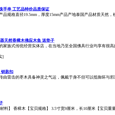
珠手串 工艺品特价品质保证
产品规格直径19.5mm，厚度15mm产品产地泰国产品材质天
佛器天然香樟木佛应
木鱼
送垫子
的家族式传统经营实体店，在当地乃至全国佛具行业均享有很高的
实]
钥匙扣
传由雷击的枣木具备神灵之气运，佩戴于身不但可以抵御坏与邪
子
材料】 香樟木【宝贝规格】 3.5寸宽9厘米，长10厘米【宝贝重