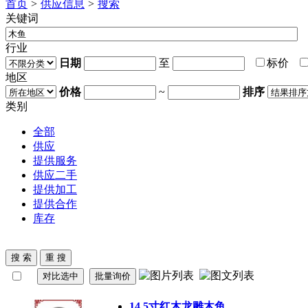
首页
>
供应信息
>
搜索
关键词
行业
日期
至
标价
地区
价格
~
排序
类别
全部
供应
提供服务
供应二手
提供加工
提供合作
库存
14.5寸红木龙雕
木鱼