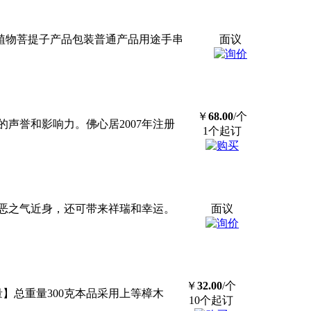
然，植物菩提子产品包装普通产品用途手串
面议
￥
68.00
/个
声誉和影响力。佛心居2007年注册
1个起订
恶之气近身，还可带来祥瑞和幸运。
面议
￥
32.00
/个
量】总重量300克本品采用上等樟木
10个起订