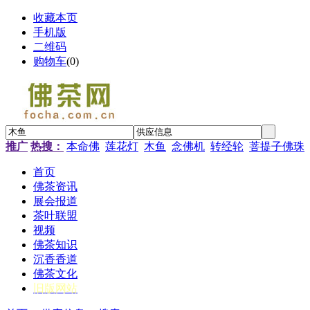
收藏本页
手机版
二维码
购物车
(
0
)
推广
热搜：
本命佛
莲花灯
木鱼
念佛机
转经轮
菩提子佛珠
首页
佛茶资讯
展会报道
茶叶联盟
视频
佛茶知识
沉香香道
佛茶文化
旧版网站