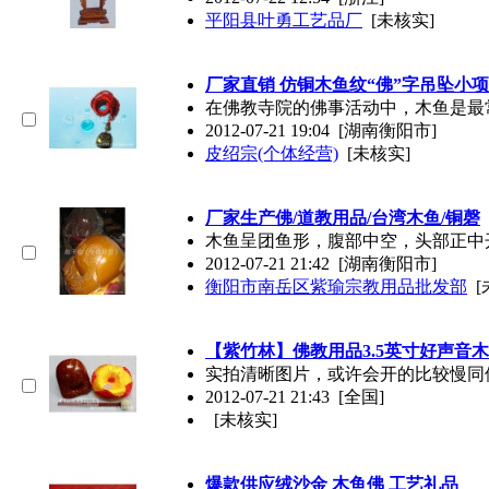
平阳县叶勇工艺品厂
[未核实]
厂家直销 仿铜
木鱼
纹“佛”字吊坠小项
在佛教寺院的佛事活动中，
木鱼
是最
2012-07-21 19:04
[湖南衡阳市]
皮绍宗(个体经营)
[未核实]
厂家生产佛/道教用品/台湾
木鱼
/铜磬
木鱼
呈团鱼形，腹部中空，头部正中
2012-07-21 21:42
[湖南衡阳市]
衡阳市南岳区紫瑜宗教用品批发部
[
【紫竹林】佛教用品3.5英寸好声音
木
实拍清晰图片，或许会开的比较慢同
2012-07-21 21:43
[全国]
[未核实]
爆款供应绒沙金
木鱼
佛 工艺礼品