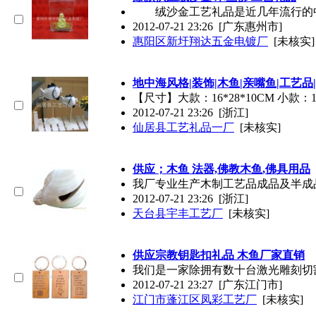
绒沙金工艺礼品是近几年流行的中高
2012-07-21 23:26
[广东惠州市]
惠阳区新圩翔达五金电镀厂
[未核实]
地中海风格|装饰|
木鱼
|亲嘴鱼|工艺品
【尺寸】大款：16*28*10CM 小
2012-07-21 23:26
[浙江]
仙居县工艺礼品一厂
[未核实]
供应；
木鱼
法器,佛教
木鱼
,佛具用品
我厂专业生产木制工艺品成品及半成
2012-07-21 23:26
[浙江]
天台县宇丰工艺厂
[未核实]
供应宗教钥匙扣礼品
木鱼
厂家直销
我们是一家除拥有数十台激光雕刻切
2012-07-21 23:27
[广东江门市]
江门市蓬江区凤彩工艺厂
[未核实]