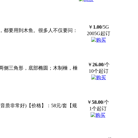
￥
1.00
/5G
，都要用到
木鱼
。很多人不仅要问：
2005G起订
￥
26.00
/个
两侧三角形，底部椭圆；木制棰，棰
10个起订
￥
58.00
/个
(音质非常好)【价格】：58元/套【规
1个起订