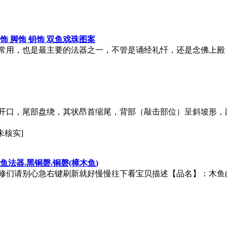
饰 脚饰 钥饰 双鱼戏珠图案
常用，也是最主要的法器之一，不管是诵经礼忏，还是念佛上殿
开口，尾部盘绕，其状昂首缩尾，背部（敲击部位）呈斜坡形，
未核实]
鱼
法器.黑铜磬.铜磬(樟
木鱼
)
修们请别心急右键刷新就好慢慢往下看宝贝描述【品名】：
木鱼