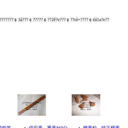
???????￠3á???￠?????￠??2ê?e???￠??oì×????￠éá1a?e??
带竹签
供应香、熏香*60公
檀香粒、纯正檀香、