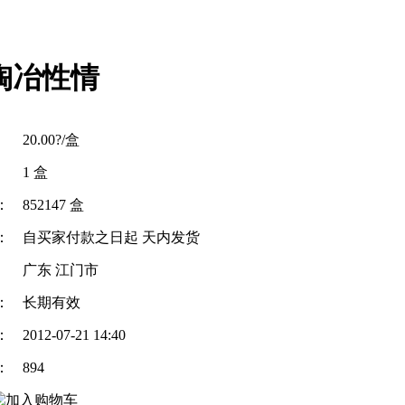
陶冶性情
20.00?/盒
1 盒
：
852147 盒
：
自买家付款之日起
天内发货
广东 江门市
：
长期有效
：
2012-07-21 14:40
：
894