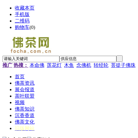
收藏本页
手机版
二维码
购物车
(
0
)
推广
热搜：
本命佛
莲花灯
木鱼
念佛机
转经轮
菩提子佛珠
首页
佛茶资讯
展会报道
茶叶联盟
视频
佛茶知识
沉香香道
佛茶文化
旧版网站