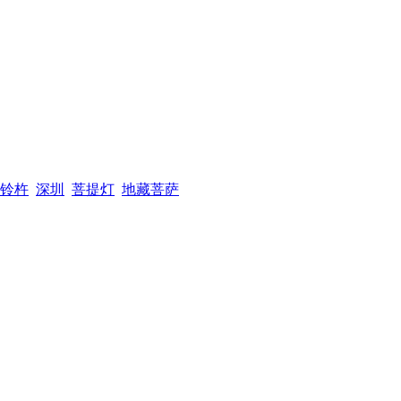
铃杵
深圳
菩提灯
地藏菩萨