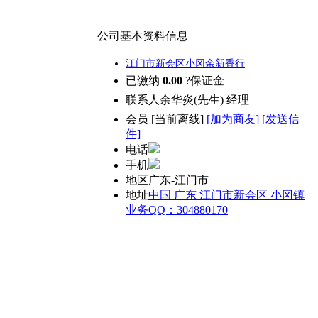
公司基本资料信息
江门市新会区小冈余新香行
已缴纳
0.00
?保证金
联系人
余华炎(先生) 经理
会员
[
当前离线
]
[加为商友]
[发送信
件]
电话
手机
地区
广东-江门市
地址
中国 广东 江门市新会区 小冈镇
业务QQ：304880170