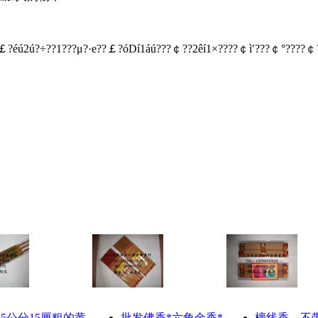
￡?éú2ú?÷??1???μ?·e??￡?óDí1áú???￠??2êí1×????￠ì′???￠°????￠
8.5公分15厘粗的黄
批发佛香*六角金香*
檀线香、不