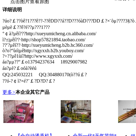
点击图片查看原图
详细说明
?úo?￡??òê?1???ê??-??êDD??á??D???óàD???DD￡?×¨òμ????3§?ò
μèμè￡??ê?é??μ???1???
°￠à?μêí???http://xueyumicheng.cn.alibaba.com/
ì?±|μêí??·http://shop57821894.taobao.com/
??′?μêí??·http://xueyumicheng.b2b.hc360.com/
ò?o?°ùó|μêhttp://xgyxxh.b2b.youboy.com/
?÷??μê1ùí?http://www.xgyxxh.com/
áa?μμ??°￡o13794237634 18929007982
áa?μè?￡oóà?èéú
QQ:245032221 QQ:304880170(ò??ú￡?
??ó-?￠ì?×é?ˉ￡?D?D?￡?
更多
>
本企业其它产品
【全自动烫香机】
全新一代*无气节能*
4