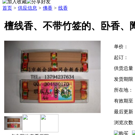
首页
>
供应信息
>
佛香
>
线香
檀线香、不带竹签的、卧香、
单价：
起订：
供货总量
发货期限
所在地：
有效期至
最后更新
浏览次数