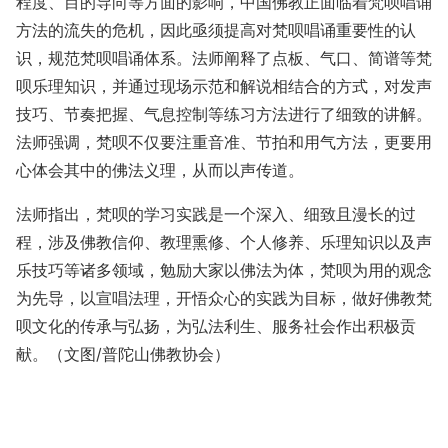
程度、目的导向等方面的影响，中国佛教正面临着梵呗唱诵
方法的流失的危机，因此亟须提高对梵呗唱诵重要性的认
识，规范梵呗唱诵体系。法师阐释了点板、气口、简谱等梵
呗乐理知识，并通过现场示范和解说相结合的方式，对发声
技巧、节奏把握、气息控制等练习方法进行了细致的讲解。
法师强调，梵呗不仅要注重音准、节拍和用气方法，更要用
心体会其中的佛法义理，从而以声传道。
法师指出，梵呗的学习实践是一个深入、细致且漫长的过
程，涉及佛教信仰、教理熏修、个人修养、乐理知识以及声
乐技巧等诸多领域，勉励大家以佛法为体，梵呗为用的观念
为先导，以宣唱法理，开悟众心的实践为目标，做好佛教梵
呗文化的传承与弘扬，为弘法利生、服务社会作出积极贡
献。（文图/普陀山佛教协会）